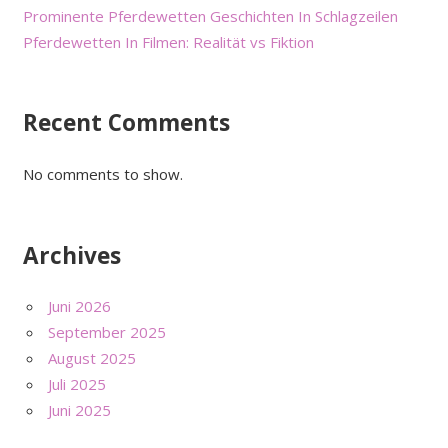
Prominente Pferdewetten Geschichten In Schlagzeilen
Pferdewetten In Filmen: Realität vs Fiktion
Recent Comments
No comments to show.
Archives
Juni 2026
September 2025
August 2025
Juli 2025
Juni 2025