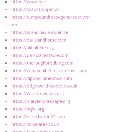
https://nowkey.fr
https://knabstrupper.at
https://europeandressagehorsesrivier
a.com
https://scandinavianopen.se
https://baliislandhorse.com
https://akhalteke.org
https://parkplacestable.com
https://thoroughbredblog.com
https://communitiesforveterans.com
https://hippodromedouai.com
https://edgeworthpoloclub.co.uk
https://walkerswestern.cz
https://marylandressage.org
https://hqha.org
https://mikedanton22.com
https://hullpirates.co.uk
https://trentondevils.com