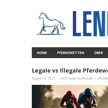
Zum
Inhalt
springen
HOME
PFERDEWETTEN
ÜBER
Legale vs Illegale Pferde
August 8, 2025
Gertraude Burkhardt
Pferd